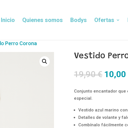
Inicio
Quienes somos
Bodys
Ofertas
do Perro Corona
Vestido Perr
El
19,90
€
10,00
precio
origin
Conjunto encantador que 
era:
especial.
19,90 
Vestido azul marino con
Detalles de volante y fal
Combínalo fácilmente co