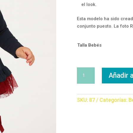
el look.
Esta modelo ha sido cread
conjunto puesto. La foto 
Talla Bebés
Vestido
Añadir a
Perro
Corona
cantidad
SKU:
87
Categorías:
B