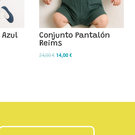
 Azul
Conjunto Pantalón
Reims
El
El
24,00
€
14,00
€
precio
precio
original
actual
era:
es:
24,00 €.
14,00 €.