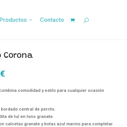
Productos
Contacto
o Corona
El
€
precio
al
actual
combina comodidad y estilo para cualquier ocasión
es:
€.
10,00 €.
 bordado central de perrito.
dita de tul en tono granate.
n calcetas granate y botas azul marino para completar