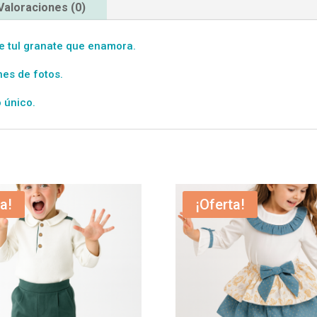
Valoraciones (0)
de tul granate que enamora.
nes de fotos.
 único.
a!
¡Oferta!