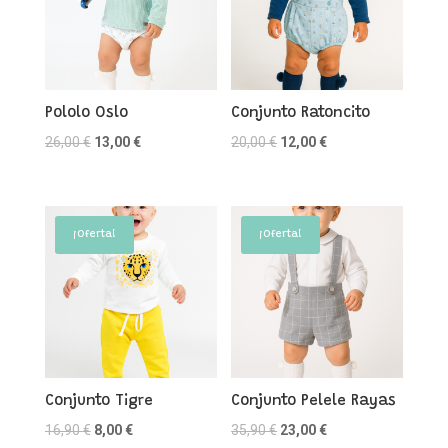
Pololo Oslo
Conjunto Ratoncito
El
El
El
El
26,00
€
13,00
€
20,00
€
12,00
€
precio
precio
precio
precio
original
actual
original
actual
era:
es:
era:
es:
¡Oferta!
¡Oferta!
26,00 €.
13,00 €.
20,00 €.
12,00 €.
Conjunto Tigre
Conjunto Pelele Rayas
El
El
El
El
16,90
€
8,00
€
35,90
€
23,00
€