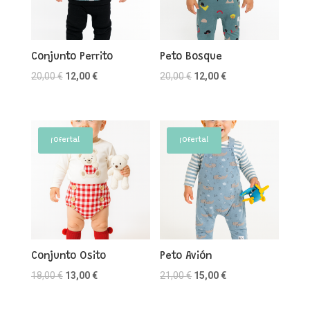
Conjunto Perrito
Peto Bosque
El
El
El
El
20,00
€
12,00
€
20,00
€
12,00
€
precio
precio
precio
precio
original
actual
original
actual
era:
es:
era:
es:
¡Oferta!
¡Oferta!
20,00 €.
12,00 €.
20,00 €.
12,00 €.
Conjunto Osito
Peto Avión
El
El
El
El
18,00
€
13,00
€
21,00
€
15,00
€
precio
precio
precio
precio