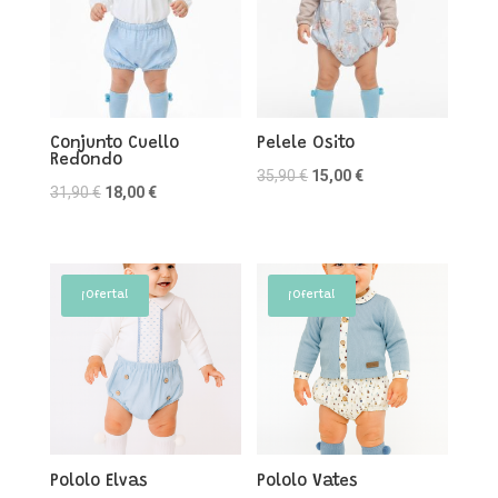
Conjunto Cuello
Pelele Osito
Redondo
El
El
35,90
€
15,00
€
El
El
31,90
€
18,00
€
precio
precio
precio
precio
original
actual
original
actual
era:
es:
era:
es:
35,90 €.
15,00 €.
¡Oferta!
¡Oferta!
31,90 €.
18,00 €.
Pololo Elvas
Pololo Vates