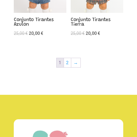
Conjunto Tirantes
Conjunto Tirantes
Azulon
Tierra
El
El
El
El
25,00
€
20,00
€
25,00
€
20,00
€
precio
precio
precio
precio
original
actual
original
actual
era:
es:
era:
es:
1
2
→
25,00 €.
20,00 €.
25,00 €.
20,00 €.