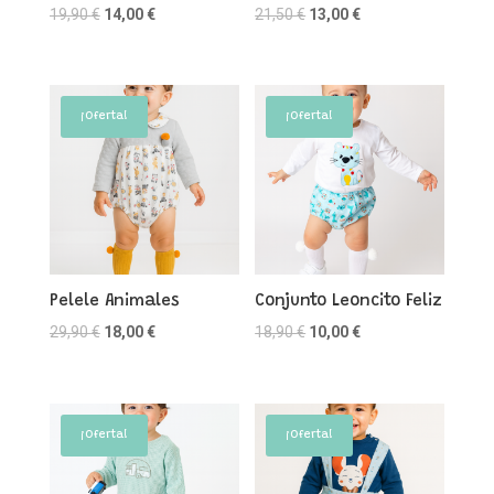
El
El
El
El
19,90
€
14,00
€
21,50
€
13,00
€
precio
precio
precio
precio
original
actual
original
actual
era:
es:
era:
es:
¡Oferta!
¡Oferta!
19,90 €.
14,00 €.
21,50 €.
13,00 €.
Pelele Animales
Conjunto Leoncito Feliz
El
El
El
El
29,90
€
18,00
€
18,90
€
10,00
€
precio
precio
precio
precio
original
actual
original
actual
era:
es:
era:
es:
¡Oferta!
¡Oferta!
29,90 €.
18,00 €.
18,90 €.
10,00 €.