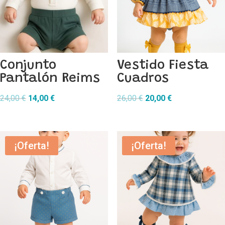
Conjunto
Vestido Fiesta
Pantalón Reims
Cuadros
El
El
El
El
24,00
€
14,00
€
26,00
€
20,00
€
precio
precio
precio
precio
original
actual
original
actual
era:
es:
era:
es:
¡Oferta!
¡Oferta!
24,00 €.
14,00 €.
26,00 €.
20,00 €.