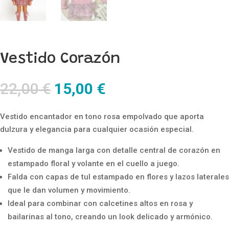
Vestido Corazón
El
El
22,00
€
15,00
€
precio
precio
original
actual
Vestido encantador en tono rosa empolvado que aporta
era:
es:
dulzura y elegancia para cualquier ocasión especial.
22,00 €.
15,00 €.
Vestido de manga larga con detalle central de corazón en
estampado floral y volante en el cuello a juego.
Falda con capas de tul estampado en flores y lazos laterales
que le dan volumen y movimiento.
Ideal para combinar con calcetines altos en rosa y
bailarinas al tono, creando un look delicado y armónico.