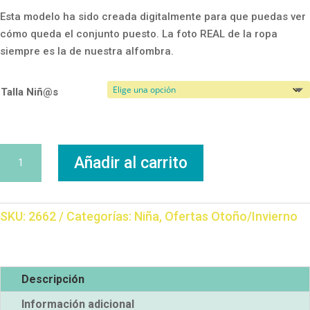
Esta modelo ha sido creada digitalmente para que puedas ver
cómo queda el conjunto puesto. La foto REAL de la ropa
siempre es la de nuestra alfombra.
Talla Niñ@s
Vestido
Añadir al carrito
Corazón
cantidad
SKU:
2662
Categorías:
Niña
,
Ofertas Otoño/Invierno
Descripción
Información adicional