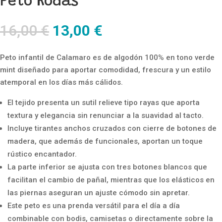
Peto Rodas
El
El
16,00
€
13,00
€
precio
precio
original
actual
Peto infantil de Calamaro es de algodón 100% en tono verde
era:
es:
mint diseñado para aportar comodidad, frescura y un estilo
16,00 €.
13,00 €.
atemporal en los días más cálidos.
El tejido presenta un sutil relieve tipo rayas que aporta
textura y elegancia sin renunciar a la suavidad al tacto.
Incluye tirantes anchos cruzados con cierre de botones de
madera, que además de funcionales, aportan un toque
rústico encantador.
La parte inferior se ajusta con tres botones blancos que
facilitan el cambio de pañal, mientras que los elásticos en
las piernas aseguran un ajuste cómodo sin apretar.
Este peto es una prenda versátil para el día a día
combinable con bodis, camisetas o directamente sobre la