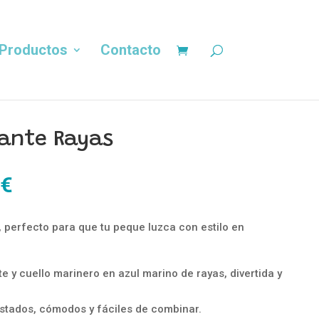
Productos
Contacto
lante Rayas
El
€
precio
al
actual
 perfecto para que tu peque luzca con estilo en
es:
€.
10,00 €.
e y cuello marinero en azul marino de rayas, divertida y
ustados, cómodos y fáciles de combinar.