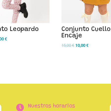
nto Leopardo
Conjunto Cuello
Encaje
El
,00
€
cio
precio
El
El
15,00
€
10,00
€
inal
actual
precio
precio
es:
original
actual
00 €.
15,00 €.
era:
es:
15,00 €.
10,00 €.

Nuestros horarios