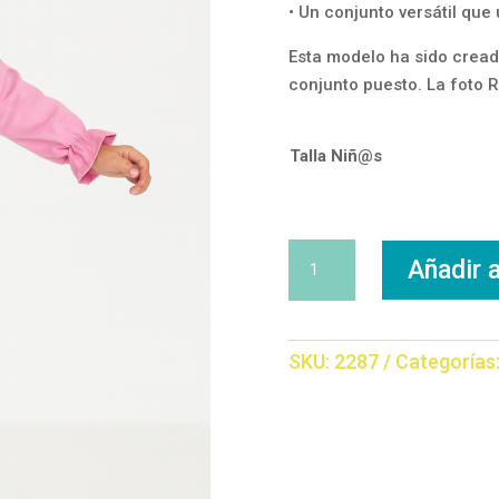
• Un conjunto versátil qu
Esta modelo ha sido cread
conjunto puesto. La foto 
Talla Niñ@s
Conjunto
Añadir a
Volante
Rayas
cantidad
SKU:
2287
Categorías