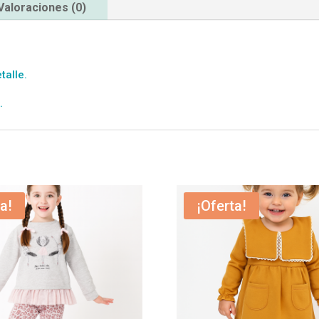
Valoraciones (0)
talle.
.
a!
¡Oferta!