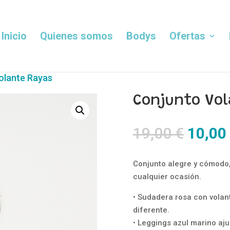
Inicio
Quienes somos
Bodys
Ofertas
olante Rayas
Conjunto Vo
El
19,00
€
10,00
precio
origin
Conjunto alegre y cómodo,
era:
cualquier ocasión.
19,00 
• Sudadera rosa con volant
diferente.
• Leggings azul marino aj