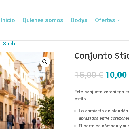
Inicio
Quienes somos
Bodys
Ofertas
o Stich
Conjunto Sti
El
15,00
€
10,00
precio
origin
Este conjunto veraniego e
era:
estilo.
15,00 
La camiseta de algodón
abrazados entre corazone
El corte es cómodo y suel