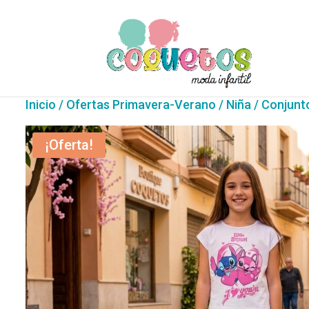
Inicio
/
Ofertas Primavera-Verano
/
Niña
/ Conjunt
¡Oferta!