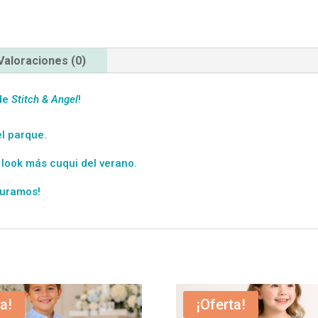
Valoraciones (0)
 de
Stitch & Angel
!
el parque.
 look más cuqui del verano.
guramos!
a!
¡Oferta!