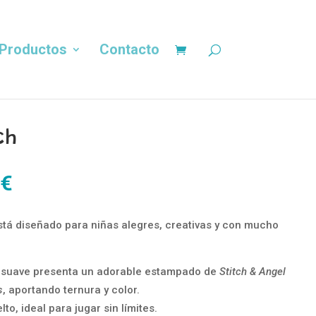
Productos
Contacto
ch
El
€
precio
al
actual
stá diseñado para niñas alegres, creativas y con mucho
es:
€.
10,00 €.
 suave presenta un adorable estampado de
Stitch & Angel
s
, aportando ternura y color.
to, ideal para jugar sin límites.