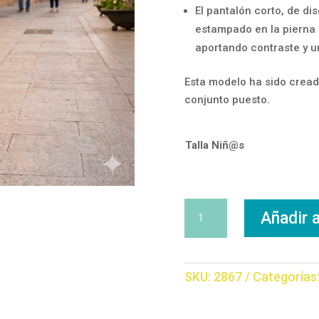
El pantalón corto, de di
estampado en la pierna 
aportando contraste y u
Esta modelo ha sido cread
conjunto puesto.
Talla Niñ@s
Conjunto
Añadir a
Stich
cantidad
SKU:
2867
Categorías