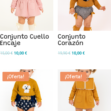
Conjunto Cuello
Conjunto
Encaje
Corazón
El
El
El
El
15,00
€
10,00
€
19,90
€
10,00
€
precio
precio
precio
precio
original
actual
original
actual
era:
es:
era:
es:
¡Oferta!
¡Oferta!
15,00 €.
10,00 €.
19,90 €.
10,00 €.