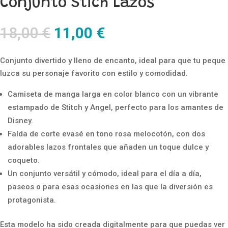
Conjunto Stich Lazos
El
El
18,00
€
11,00
€
precio
precio
original
actual
Conjunto divertido y lleno de encanto, ideal para que tu peque
era:
es:
luzca su personaje favorito con estilo y comodidad.
18,00 €.
11,00 €.
Camiseta de manga larga en color blanco con un vibrante
estampado de Stitch y Angel, perfecto para los amantes de
Disney.
Falda de corte evasé en tono rosa melocotón, con dos
adorables lazos frontales que añaden un toque dulce y
coqueto.
Un conjunto versátil y cómodo, ideal para el día a día,
paseos o para esas ocasiones en las que la diversión es
protagonista.
Esta modelo ha sido creada digitalmente para que puedas ver