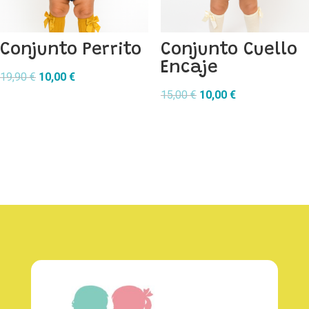
Conjunto Perrito
Conjunto Cuello
Encaje
El
El
19,90
€
10,00
€
precio
precio
El
El
15,00
€
10,00
€
original
actual
precio
precio
era:
es:
original
actual
19,90 €.
10,00 €.
era:
es:
15,00 €.
10,00 €.