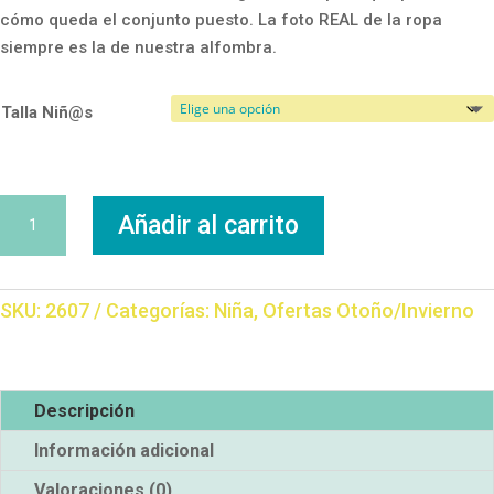
cómo queda el conjunto puesto. La foto REAL de la ropa
siempre es la de nuestra alfombra.
Talla Niñ@s
Conjunto
Añadir al carrito
Stich
Lazos
cantidad
SKU:
2607
Categorías:
Niña
,
Ofertas Otoño/Invierno
Descripción
Información adicional
Valoraciones (0)