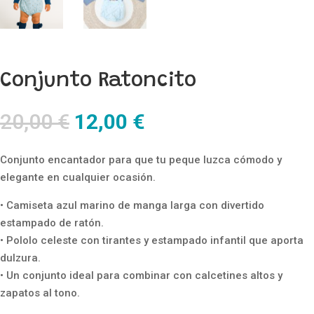
Conjunto Ratoncito
El
El
20,00
€
12,00
€
precio
precio
original
actual
Conjunto encantador para que tu peque luzca cómodo y
era:
es:
elegante en cualquier ocasión.
20,00 €.
12,00 €.
• Camiseta azul marino de manga larga con divertido
estampado de ratón.
• Pololo celeste con tirantes y estampado infantil que aporta
dulzura.
• Un conjunto ideal para combinar con calcetines altos y
zapatos al tono.