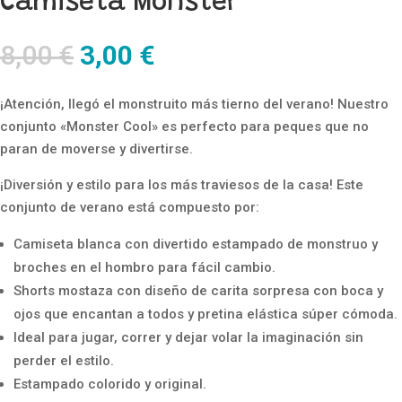
Camiseta Monster
El
El
8,00
€
3,00
€
precio
precio
original
actual
¡Atención, llegó el monstruito más tierno del verano! Nuestro
era:
es:
conjunto «Monster Cool» es perfecto para peques que no
8,00 €.
3,00 €.
paran de moverse y divertirse.
¡Diversión y estilo para los más traviesos de la casa! Este
conjunto de verano está compuesto por:
Camiseta blanca con divertido estampado de monstruo y
broches en el hombro para fácil cambio.
Shorts mostaza con diseño de carita sorpresa con boca y
ojos que encantan a todos y pretina elástica súper cómoda.
Ideal para jugar, correr y dejar volar la imaginación sin
perder el estilo.
Estampado colorido y original.