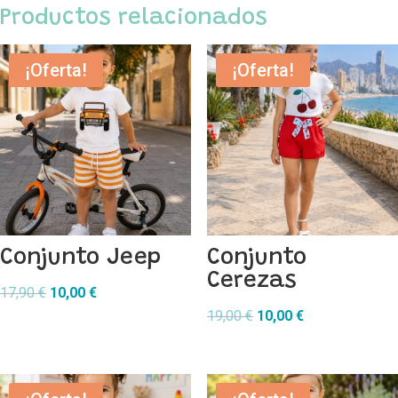
Productos relacionados
¡Oferta!
¡Oferta!
Conjunto Jeep
Conjunto
Cerezas
El
El
17,90
€
10,00
€
precio
precio
El
El
19,00
€
10,00
€
original
actual
precio
precio
era:
es:
original
actual
17,90 €.
10,00 €.
era:
es: