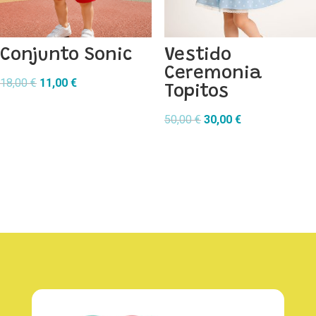
Conjunto Sonic
Vestido
Ceremonia
El
El
18,00
€
11,00
€
Topitos
precio
precio
original
actual
El
El
50,00
€
30,00
€
era:
es:
precio
precio
18,00 €.
11,00 €.
original
actual
era:
es:
50,00 €.
30,00 €.