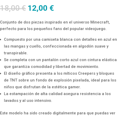
El
El
18,00
€
12,00
€
precio
precio
original
actual
Conjunto de dos piezas inspirado en el universo Minecraft,
era:
es:
perfecto para los pequeños fans del popular videojuego.
18,00 €.
12,00 €.
Compuesto por una camiseta blanca con detalles en azul en
las mangas y cuello, confeccionada en algodón suave y
transpirable.
Se completa con un pantalón corto azul con cintura elástica
que garantiza comodidad y libertad de movimiento.
El diseño gráfico presenta a los míticos Creepers y bloques
de TNT sobre un fondo de explosión pixelada, ideal para los
niños que disfrutan de la estética gamer.
La estampación de alta calidad asegura resistencia a los
lavados y al uso intensivo.
Este modelo ha sido creado digitalmente para que puedas ver