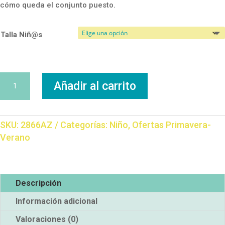
cómo queda el conjunto puesto.
Talla Niñ@s
Conjunto
Añadir al carrito
Minecraft
cantidad
SKU:
2866AZ
Categorías:
Niño
,
Ofertas Primavera-
Verano
Descripción
Información adicional
Valoraciones (0)