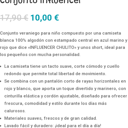
Conjunto Influencer
El
El
17,90
€
10,00
€
precio
precio
original
actual
Conjunto veraniego para niño compuesto por una camiseta
era:
es:
blanca 100% algodón con estampado central en azul marino y
17,90 €.
10,00 €.
rojo que dice «INFLUENCER CHULITO» y unos short, ideal para
los pequeños con mucha personalidad.
La camiseta tiene un tacto suave, corte cómodo y cuello
redondo que permite total libertad de movimiento.
Se combina con un pantalón corto de rayas horizontales en
rojo y blanco, que aporta un toque divertido y marinero, con
cinturilla elástica y cordón ajustable, diseñado para ofrecer
frescura, comodidad y estilo durante los días más
calurosos.
Materiales suaves, frescos y de gran calidad.
Lavado fácil y duradero: ¡ideal para el día a día!