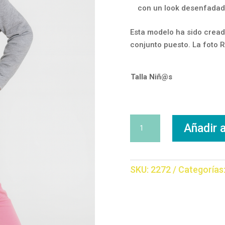
con un look desenfadad
Esta modelo ha sido cread
conjunto puesto. La foto 
Talla Niñ@s
Conjunto
Añadir a
Daisy
cantidad
SKU:
2272
Categorías