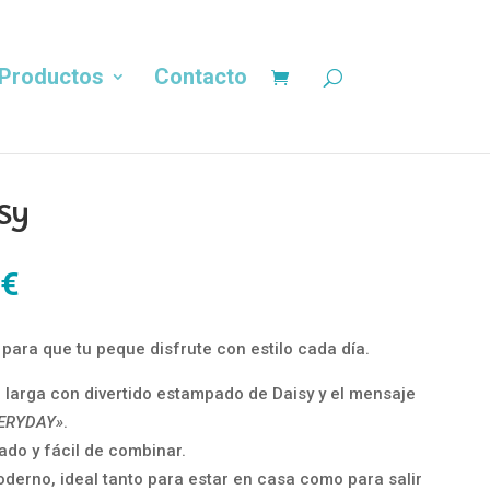
Productos
Contacto
sy
El
€
precio
al
actual
para que tu peque disfrute con estilo cada día.
es:
€.
10,00 €.
larga con divertido estampado de Daisy y el mensaje
VERYDAY»
.
tado y fácil de combinar.
oderno, ideal tanto para estar en casa como para salir