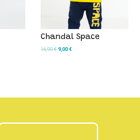
Chandal Space
El
El
16,90
€
9,00
€
precio
precio
original
actual
era:
es:
16,90 €.
9,00 €.