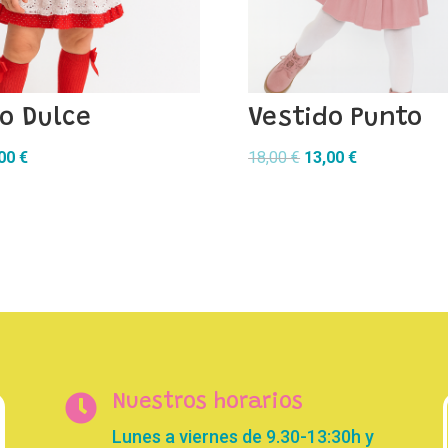
o Dulce
Vestido Punto
El
El
El
,00
€
18,00
€
13,00
€
cio
precio
precio
precio
inal
actual
original
actual
es:
era:
es:
00 €.
20,00 €.
18,00 €.
13,00 €.

Nuestros horarios
Lunes a viernes de 9.30-13:30h y