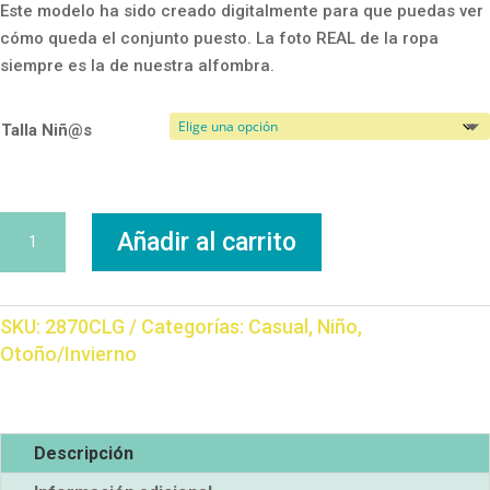
Este modelo ha sido creado digitalmente para que puedas ver
cómo queda el conjunto puesto. La foto REAL de la ropa
siempre es la de nuestra alfombra.
Talla Niñ@s
Chandal
Añadir al carrito
Capucha
College
cantidad
SKU:
2870CLG
Categorías:
Casual
,
Niño
,
Otoño/Invierno
Descripción