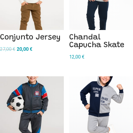
Conjunto Jersey
Chandal
Capucha Skate
El
El
27,00
€
20,00
€
precio
precio
12,00
€
original
actual
era:
es:
27,00 €.
20,00 €.