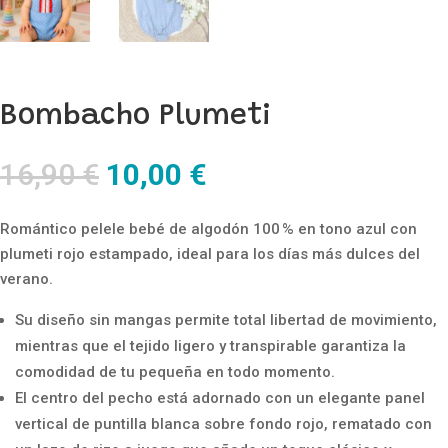
Bombacho Plumeti
El
El
16,90
€
10,00
€
precio
precio
original
actual
Romántico pelele bebé de algodón 100 % en tono azul con
era:
es:
plumeti rojo estampado, ideal para los días más dulces del
16,90 €.
10,00 €.
verano.
Su diseño sin mangas permite total libertad de movimiento,
mientras que el tejido ligero y transpirable garantiza la
comodidad de tu pequeña en todo momento.
El centro del pecho está adornado con un elegante panel
vertical de puntilla blanca sobre fondo rojo, rematado con