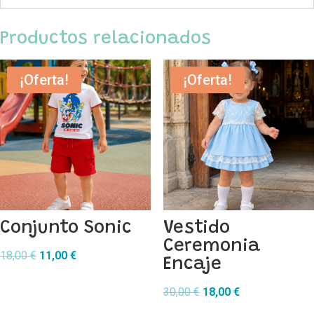
Productos relacionados
¡Oferta!
¡Oferta!
Conjunto Sonic
Vestido
Ceremonia
El
El
18,00
€
11,00
€
Encaje
precio
precio
original
actual
El
El
30,00
€
18,00
€
era:
es:
precio
precio