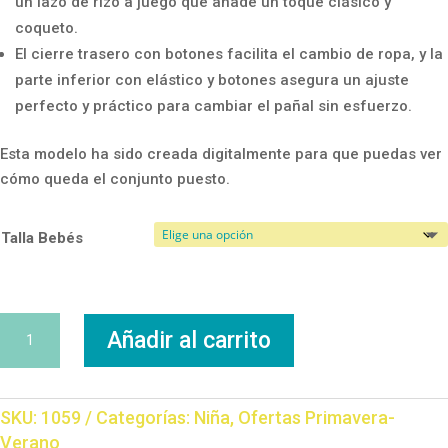
un lazo de rizo a juego que añade un toque clásico y
coqueto.
El cierre trasero con botones facilita el cambio de ropa, y la
parte inferior con elástico y botones asegura un ajuste
perfecto y práctico para cambiar el pañal sin esfuerzo.
Esta modelo ha sido creada digitalmente para que puedas ver
cómo queda el conjunto puesto.
Talla Bebés
Bombacho
Añadir al carrito
Plumeti
cantidad
SKU:
1059
Categorías:
Niña
,
Ofertas Primavera-
Verano