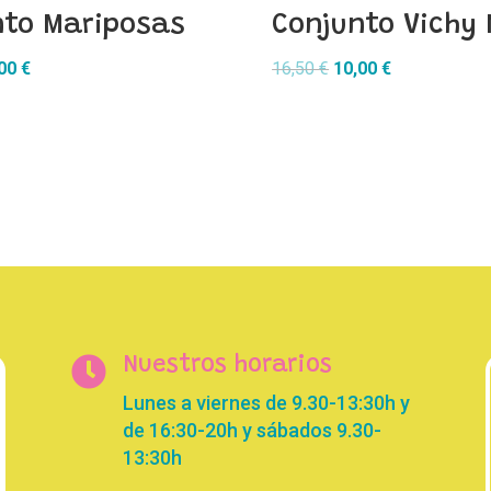
nto Mariposas
Conjunto Vichy 
El
El
El
,00
€
16,50
€
10,00
€
cio
precio
precio
precio
inal
actual
original
actual
es:
era:
es:
00 €.
10,00 €.
16,50 €.
10,00 €.

Nuestros horarios
Lunes a viernes de 9.30-13:30h y
de 16:30-20h y sábados 9.30-
13:30h