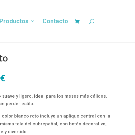
Productos
Contacto
to
El
€
precio
al
actual
 suave y ligero, ideal para los meses más cálidos,
es:
n perder estilo.
€.
14,00 €.
color blanco roto incluye un aplique central con la
a misma tela del cubrepañal, con botón decorativo,
 y divertido.