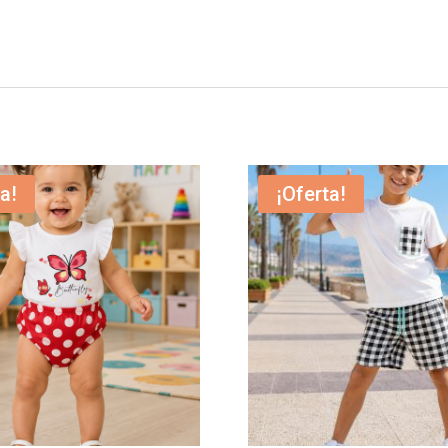
a!
¡Oferta!