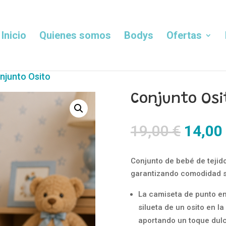
Inicio
Quienes somos
Bodys
Ofertas
njunto Osito
Conjunto Osi
El
19,00
€
14,00
precio
origin
Conjunto de bebé de tejido
era:
garantizando comodidad si
19,00 
La camiseta de punto en 
silueta de un osito en l
aportando un toque dulce