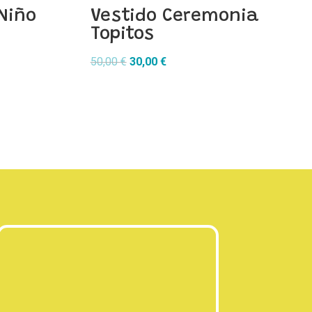
Niño
Vestido Ceremonia
Topitos
El
El
50,00
€
30,00
€
precio
precio
original
actual
era:
es:
50,00 €.
30,00 €.