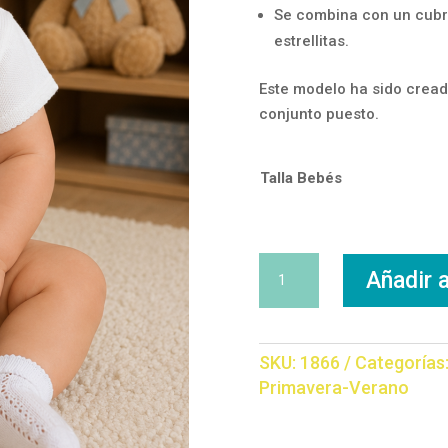
Se combina con un cubr
estrellitas.
Este modelo ha sido cread
conjunto puesto.
Talla Bebés
Conjunto
Añadir a
Osito
cantidad
SKU:
1866
Categorías
Primavera-Verano