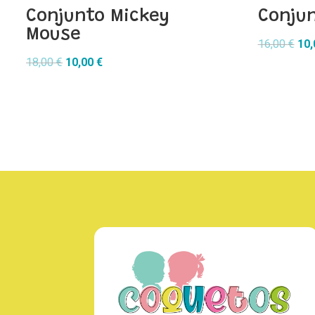
Conjunto Mickey
Conju
Mouse
El
16,00
€
10
El
El
pre
18,00
€
10,00
€
precio
precio
orig
original
actual
era:
era:
es:
16,
18,00 €.
10,00 €.