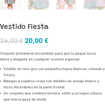
Vestido Fiesta
El
El
26,00
€
20,00
€
precio
precio
original
actual
Conjunto primaveral encantador para que tu peque luzca
era:
es:
dulce y elegante en cualquier ocasión especial.
26,00 €.
20,00 €.
Vestido en tono gris con pequeños topos blancos, cómodo y
fresco.
Mangas a cuadros rosas con detalles de encaje blanco y
lazos decorativos en la parte frontal.
Un conjunto que combina ternura, estilo y un toque clásico
que nunca pasa de moda.