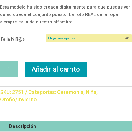
Esta modelo ha sido creada digitalmente para que puedas ver
cómo queda el conjunto puesto. La foto REAL de la ropa
siempre es la de nuestra alfombra.
Talla Niñ@s
Vestido
Añadir al carrito
Fiesta
cantidad
SKU:
2751
Categorías:
Ceremonia
,
Niña
,
Otoño/Invierno
Descripción