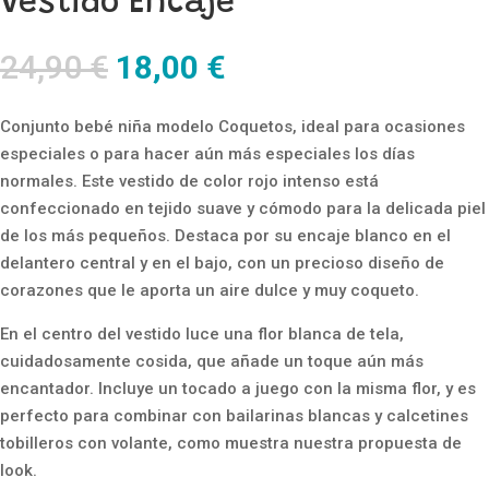
Vestido Encaje
El
El
24,90
€
18,00
€
precio
precio
original
actual
Conjunto bebé niña modelo Coquetos, ideal para ocasiones
era:
es:
especiales o para hacer aún más especiales los días
24,90 €.
18,00 €.
normales. Este vestido de color rojo intenso está
confeccionado en tejido suave y cómodo para la delicada piel
de los más pequeños. Destaca por su encaje blanco en el
delantero central y en el bajo, con un precioso diseño de
corazones que le aporta un aire dulce y muy coqueto.
En el centro del vestido luce una flor blanca de tela,
cuidadosamente cosida, que añade un toque aún más
encantador. Incluye un tocado a juego con la misma flor, y es
perfecto para combinar con bailarinas blancas y calcetines
tobilleros con volante, como muestra nuestra propuesta de
look.