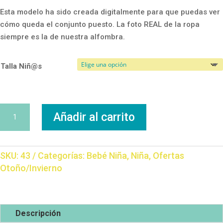
Esta modelo ha sido creada digitalmente para que puedas ver
cómo queda el conjunto puesto. La foto REAL de la ropa
siempre es la de nuestra alfombra.
Talla Niñ@s
Vestido
Añadir al carrito
Elefantes
cantidad
SKU:
43
Categorías:
Bebé Niña
,
Niña
,
Ofertas
Otoño/Invierno
Descripción