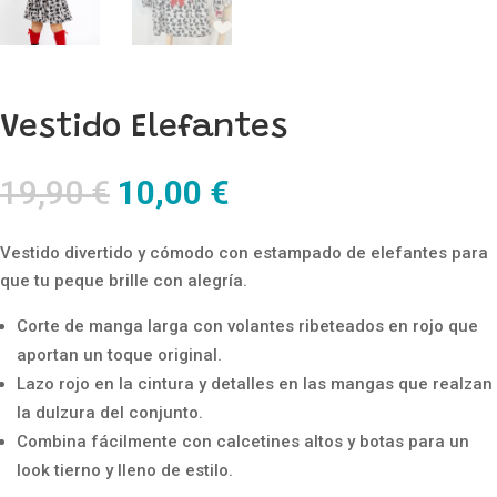
Vestido Elefantes
El
El
19,90
€
10,00
€
precio
precio
original
actual
Vestido divertido y cómodo con estampado de elefantes para
era:
es:
que tu peque brille con alegría.
19,90 €.
10,00 €.
Corte de manga larga con volantes ribeteados en rojo que
aportan un toque original.
Lazo rojo en la cintura y detalles en las mangas que realzan
la dulzura del conjunto.
Combina fácilmente con calcetines altos y botas para un
look tierno y lleno de estilo.