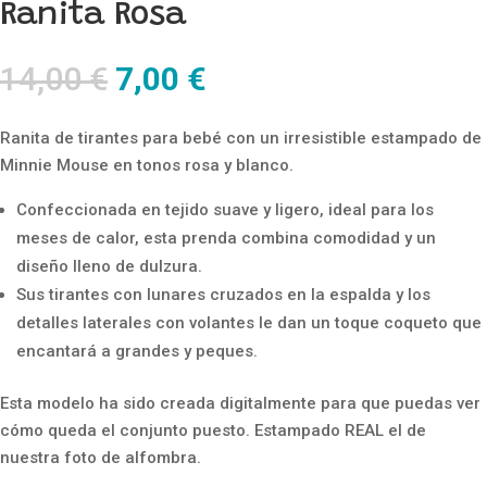
Ranita Rosa
El
El
14,00
€
7,00
€
precio
precio
original
actual
Ranita de tirantes para bebé con un irresistible estampado de
era:
es:
Minnie Mouse en tonos rosa y blanco.
14,00 €.
7,00 €.
Confeccionada en tejido suave y ligero, ideal para los
meses de calor, esta prenda combina comodidad y un
diseño lleno de dulzura.
Sus tirantes con lunares cruzados en la espalda y los
detalles laterales con volantes le dan un toque coqueto que
encantará a grandes y peques.
Esta modelo ha sido creada digitalmente para que puedas ver
cómo queda el conjunto puesto. Estampado REAL el de
nuestra foto de alfombra.