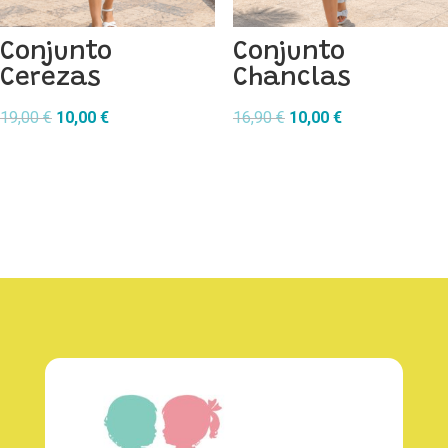
Conjunto
Conjunto
Cerezas
Chanclas
El
El
El
El
19,00
€
10,00
€
16,90
€
10,00
€
precio
precio
precio
precio
original
actual
original
actual
era:
es:
era:
es:
19,00 €.
10,00 €.
16,90 €.
10,00 €.