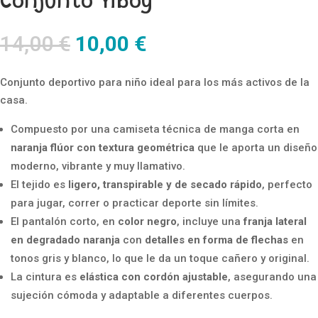
Conjunto Yiboy
El
El
14,00
€
10,00
€
precio
precio
original
actual
Conjunto deportivo para niño ideal para los más activos de la
era:
es:
casa.
14,00 €.
10,00 €.
Compuesto por una camiseta técnica de manga corta en
naranja flúor con textura geométrica
que le aporta un diseño
moderno, vibrante y muy llamativo.
El tejido es
ligero, transpirable y de secado rápido
, perfecto
para jugar, correr o practicar deporte sin límites.
El pantalón corto, en
color negro
, incluye una
franja lateral
en degradado naranja
con
detalles en forma de flechas
en
tonos gris y blanco, lo que le da un toque cañero y original.
La cintura es
elástica con cordón ajustable
, asegurando una
sujeción cómoda y adaptable a diferentes cuerpos.