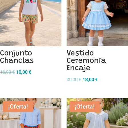
Conjunto
Vestido
Chanclas
Ceremonia
Encaje
El
El
16,90
€
10,00
€
precio
precio
El
El
30,00
€
18,00
€
original
actual
precio
precio
era:
es:
original
actual
16,90 €.
10,00 €.
era:
es:
¡Oferta!
¡Oferta!
30,00 €.
18,00 €.