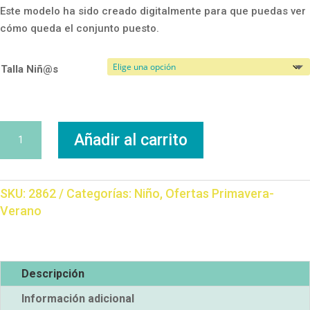
Este modelo ha sido creado digitalmente para que puedas ver
cómo queda el conjunto puesto.
Talla Niñ@s
Conjunto
Añadir al carrito
Yiboy
cantidad
SKU:
2862
Categorías:
Niño
,
Ofertas Primavera-
Verano
Descripción
Información adicional