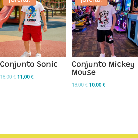
18,00 €.
12,00 €.
Conjunto Sonic
Conjunto Mickey
Mouse
El
El
18,00
€
11,00
€
precio
precio
El
El
18,00
€
10,00
€
original
actual
precio
precio
era:
es:
original
actual
18,00 €.
11,00 €.
era:
es:
18,00 €.
10,00 €.