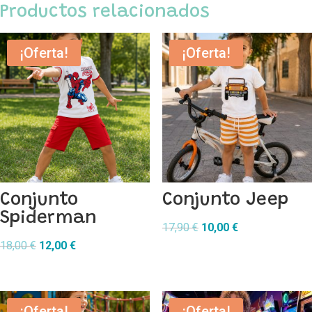
Productos relacionados
¡Oferta!
¡Oferta!
Conjunto
Conjunto Jeep
Spiderman
El
El
17,90
€
10,00
€
El
El
precio
precio
18,00
€
12,00
€
precio
precio
original
actual
original
actual
era:
es:
era:
es:
17,90 €.
10,00 €.
¡Oferta!
¡Oferta!