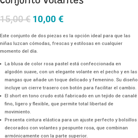
Conjunto Volantes
El
El
15,00
€
10,00
€
precio
precio
original
actual
Este conjunto de dos piezas es la opción ideal para que las
era:
es:
niñas luzcan cómodas, frescas y estilosas en cualquier
15,00 €.
10,00 €.
momento del día.
La blusa de color rosa pastel está confeccionada en
algodón suave, con un elegante volante en el pecho y en las
mangas que añade un toque delicado y femenino. Su diseño
incluye un cierre trasero con botón para facilitar el cambio.
El short en tono crudo está fabricado en un tejido de canalé
fino, ligero y flexible, que permite total libertad de
movimiento.
Presenta cintura elástica para un ajuste perfecto y bolsillos
decorados con volantes y pespunte rosa, que combinan
armónicamente con la parte superior.