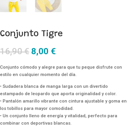
Conjunto Tigre
El
El
16,90
€
8,00
€
precio
precio
original
actual
Conjunto cómodo y alegre para que tu peque disfrute con
era:
es:
estilo en cualquier momento del día.
16,90 €.
8,00 €.
• Sudadera blanca de manga larga con un divertido
estampado de leopardo que aporta originalidad y color.
• Pantalón amarillo vibrante con cintura ajustable y goma en
los tobillos para mayor comodidad.
• Un conjunto lleno de energía y vitalidad, perfecto para
combinar con deportivas blancas.