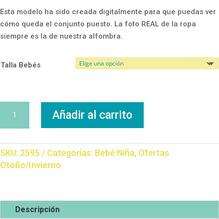
Esta modelo ha sido creada digitalmente para que puedas ver
cómo queda el conjunto puesto. La foto REAL de la ropa
siempre es la de nuestra alfombra.
Talla Bebés
Conjunto
Añadir al carrito
Perrito
cantidad
SKU:
2595
Categorías:
Bebé Niña
,
Ofertas
Otoño/Invierno
Descripción