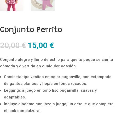
Conjunto Perrito
El
El
20,00
€
15,00
€
precio
precio
original
actual
Conjunto alegre y lleno de estilo para que tu peque se sienta
era:
es:
cómoda y divertida en cualquier ocasión.
20,00 €.
15,00 €.
Camiseta tipo vestido en color buganvilla, con estampado
de gatitos blancos y hojas en tonos rosados.
Leggings a juego en tono liso buganvilla, suaves y
adaptables.
Incluye diadema con lazo a juego, un detalle que completa
el look con dulzura.