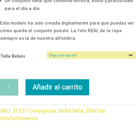
Un conjunto ideal que combina ternura, estilo y practicidad
para el día a día.
Esta modelo ha sido creada digitalmente para que puedas ver
cómo queda el conjunto puesto. La foto REAL de la ropa
siempre es la de nuestra alfombra.
Talla Bebés
Conjunto
Añadir al carrito
Koala
cantidad
SKU:
2123
Categorías:
Bebé Niña
,
Ofertas
Otoño/Invierno