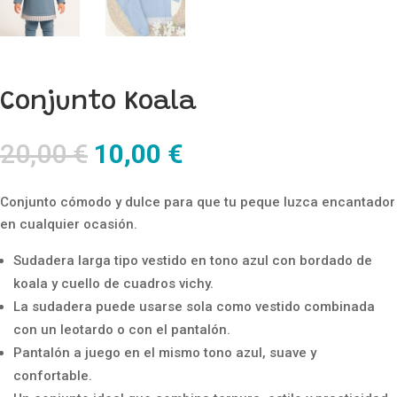
Conjunto Koala
El
El
20,00
€
10,00
€
precio
precio
original
actual
Conjunto cómodo y dulce para que tu peque luzca encantador
era:
es:
en cualquier ocasión.
20,00 €.
10,00 €.
Sudadera larga tipo vestido en tono azul con bordado de
koala y cuello de cuadros vichy.
La sudadera puede usarse sola como vestido combinada
con un leotardo o con el pantalón.
Pantalón a juego en el mismo tono azul, suave y
confortable.