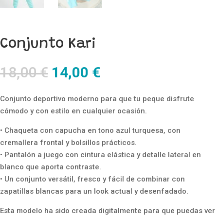
Conjunto Kari
El
El
18,00
€
14,00
€
precio
precio
original
actual
Conjunto deportivo moderno para que tu peque disfrute
era:
es:
cómodo y con estilo en cualquier ocasión.
18,00 €.
14,00 €.
• Chaqueta con capucha en tono azul turquesa, con
cremallera frontal y bolsillos prácticos.
• Pantalón a juego con cintura elástica y detalle lateral en
blanco que aporta contraste.
• Un conjunto versátil, fresco y fácil de combinar con
zapatillas blancas para un look actual y desenfadado.
Esta modelo ha sido creada digitalmente para que puedas ver