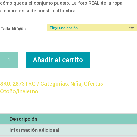
cómo queda el conjunto puesto. La foto REAL de la ropa
siempre es la de nuestra alfombra.
Talla Niñ@s
Conjunto
Añadir al carrito
Kari
cantidad
SKU:
2873TRQ
Categorías:
Niña
,
Ofertas
Otoño/Invierno
Descripción
Información adicional