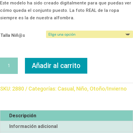
Este modelo ha sido creado digitalmente para que puedas ver
cómo queda el conjunto puesto. La foto REAL de la ropa
siempre es la de nuestra alfombra.
Talla Niñ@s
Conjunto
Añadir al carrito
Jersey
cantidad
SKU:
2880
Categorías:
Casual
,
Niño
,
Otoño/Invierno
Descripción
Información adicional