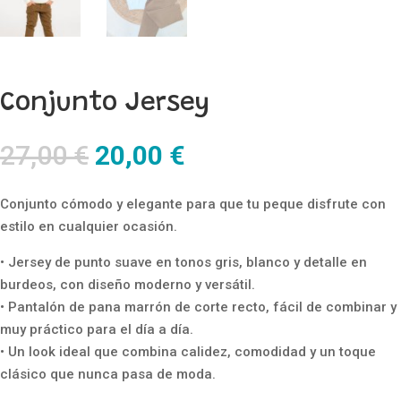
Conjunto Jersey
El
El
27,00
€
20,00
€
precio
precio
original
actual
Conjunto cómodo y elegante para que tu peque disfrute con
era:
es:
estilo en cualquier ocasión.
27,00 €.
20,00 €.
• Jersey de punto suave en tonos gris, blanco y detalle en
burdeos, con diseño moderno y versátil.
• Pantalón de pana marrón de corte recto, fácil de combinar y
muy práctico para el día a día.
• Un look ideal que combina calidez, comodidad y un toque
clásico que nunca pasa de moda.