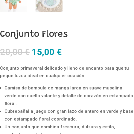
Conjunto Flores
El
El
20,00
€
15,00
€
precio
precio
original
actual
Conjunto primaveral delicado y lleno de encanto para que tu
era:
es:
peque luzca ideal en cualquier ocasión.
20,00 €.
15,00 €.
Camisa de bambula de manga larga en suave muselina
verde con cuello volante y detalle de corazón en estampado
floral.
Cubrepañal a juego con gran lazo delantero en verde y base
con estampado floral coordinado.
Un conjunto que combina frescura, dulzura y estilo,