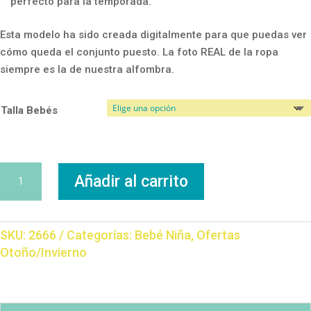
perfecto para la temporada.
Esta modelo ha sido creada digitalmente para que puedas ver
cómo queda el conjunto puesto. La foto REAL de la ropa
siempre es la de nuestra alfombra.
Talla Bebés
Conjunto
Añadir al carrito
Flores
cantidad
SKU:
2666
Categorías:
Bebé Niña
,
Ofertas
Otoño/Invierno