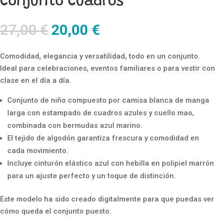
Conjunto Cuadros
El
El
27,00
€
20,00
€
precio
precio
original
actual
Comodidad, elegancia y versatilidad, todo en un conjunto.
era:
es:
Ideal para celebraciones, eventos familiares o para vestir con
27,00 €.
20,00 €.
clase en el día a día.
Conjunto de niño compuesto por camisa blanca de manga
larga con estampado de cuadros azules y cuello mao,
combinada con bermudas azul marino.
El tejido de algodón garantiza frescura y comodidad en
cada movimiento.
Incluye cinturón elástico azul con hebilla en polipiel marrón
para un ajuste perfecto y un toque de distinción.
Este modelo ha sido creado digitalmente para que puedas ver
cómo queda el conjunto puesto.