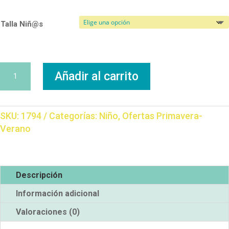
Talla Niñ@s
Conjunto
Añadir al carrito
Cuadros
cantidad
SKU:
1794
Categorías:
Niño
,
Ofertas Primavera-
Verano
Descripción
Información adicional
Valoraciones (0)