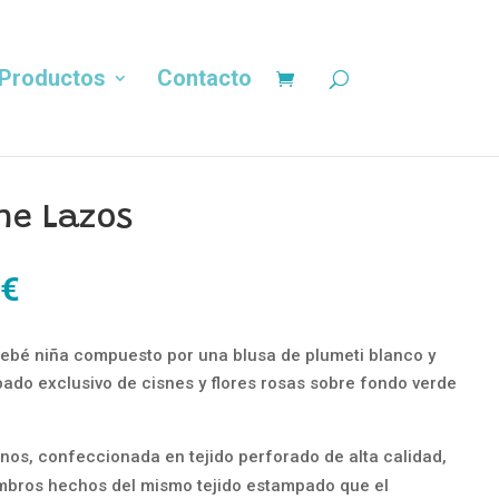
Productos
Contacto
ne Lazos
El
€
precio
al
actual
ebé niña compuesto por una blusa de plumeti blanco y
es:
do exclusivo de cisnes y flores rosas sobre fondo verde
€.
15,00 €.
finos, confeccionada en tejido perforado de alta calidad,
ombros hechos del mismo tejido estampado que el