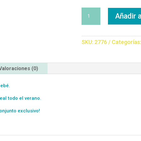
Conjunto
Añadir a
Cisne
Lazos
cantidad
SKU:
2776
Categorías
Valoraciones (0)
bebé.
al todo el verano.
onjunto exclusivo!