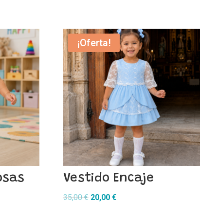
¡Oferta!
osas
Vestido Encaje
El
El
35,00
€
20,00
€
precio
precio