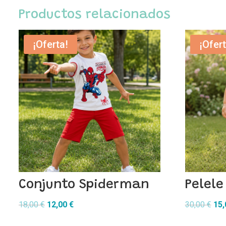
Productos relacionados
¡Oferta!
¡Ofert
Conjunto Spiderman
Pelele
El
El
El
18,00
€
12,00
€
30,00
€
15
precio
precio
pre