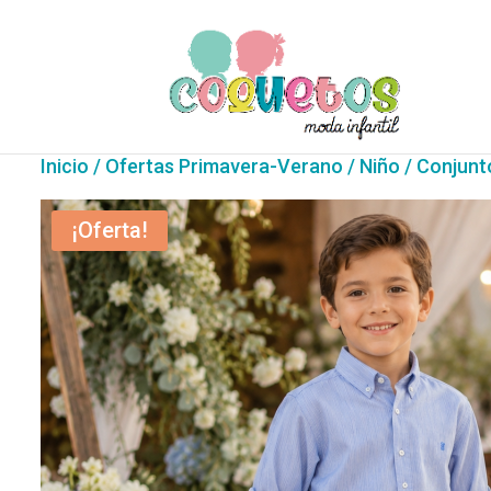
Inicio
/
Ofertas Primavera-Verano
/
Niño
/ Conjunt
¡Oferta!