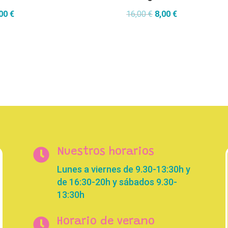
El
El
El
,00
€
16,00
€
8,00
€
cio
precio
precio
precio
inal
actual
original
actual
es:
era:
es:
90 €.
10,00 €.
16,00 €.
8,00 €.

Nuestros horarios
Lunes a viernes de 9.30-13:30h y
de 16:30-20h y sábados 9.30-
13:30h

Horario de verano