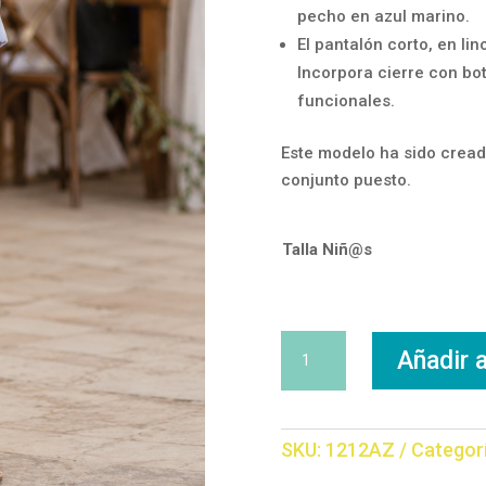
pecho en azul marino.
El pantalón corto, en lin
Incorpora cierre con botó
funcionales.
Este modelo ha sido cread
conjunto puesto.
Talla Niñ@s
Conjunto
Añadir a
Ceremonia
cantidad
SKU:
1212AZ
Categor