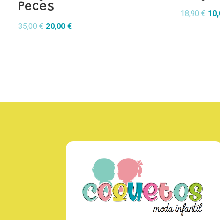
Peces
El
18,90
€
10
El
El
pre
35,00
€
20,00
€
precio
precio
orig
original
actual
era:
era:
es:
18,
35,00 €.
20,00 €.