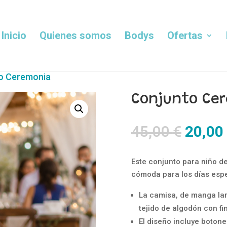
Inicio
Quienes somos
Bodys
Ofertas
o Ceremonia
Conjunto Ce
El
45,00
€
20,00
precio
origin
Este conjunto para niño d
era:
cómoda para los días espe
45,00 
La camisa, de manga lar
tejido de algodón con fi
El diseño incluye boton