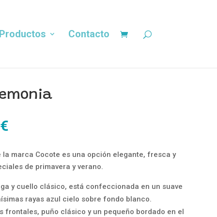
Productos
Contacto
remonia
El
€
precio
al
actual
e la marca Cocote es una opción elegante, fresca y
es:
ciales de primavera y verano.
€.
20,00 €.
ga y cuello clásico, está confeccionada en un suave
nísimas rayas azul cielo sobre fondo blanco.
es frontales, puño clásico y un pequeño bordado en el