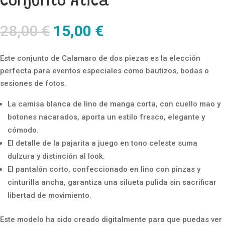
Conjunto Atica
El
El
28,00
€
15,00
€
precio
precio
original
actual
Este conjunto de Calamaro de dos piezas es la elección
era:
es:
perfecta para eventos especiales como bautizos, bodas o
28,00 €.
15,00 €.
sesiones de fotos.
La camisa blanca de lino de manga corta, con cuello mao y
botones nacarados, aporta un estilo fresco, elegante y
cómodo.
El detalle de la pajarita a juego en tono celeste suma
dulzura y distinción al look.
El pantalón corto, confeccionado en lino con pinzas y
cinturilla ancha, garantiza una silueta pulida sin sacrificar
libertad de movimiento.
Este modelo ha sido creado digitalmente para que puedas ver