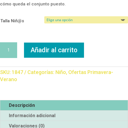
cómo queda el conjunto puesto.
Talla Niñ@s
Conjunto
Añadir al carrito
Atica
cantidad
SKU:
1847
Categorías:
Niño
,
Ofertas Primavera-
Verano
Descripción
Información adicional
Valoraciones (0)