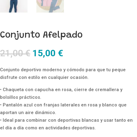
Conjunto Afelpado
El
El
21,00
€
15,00
€
precio
precio
original
actual
Conjunto deportivo moderno y cómodo para que tu peque
era:
es:
disfrute con estilo en cualquier ocasión.
21,00 €.
15,00 €.
• Chaqueta con capucha en rosa, cierre de cremallera y
bolsillos prácticos.
• Pantalón azul con franjas laterales en rosa y blanco que
aportan un aire dinámico.
• Ideal para combinar con deportivas blancas y usar tanto en
el día a día como en actividades deportivas.