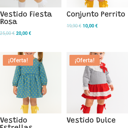
Vestido Fiesta
Conjunto Perrito
Rosa
El
El
19,90
€
10,00
€
El
El
precio
precio
25,00
€
20,00
€
precio
precio
original
actual
original
actual
era:
es:
era:
es:
19,90 €.
10,00 €.
¡Oferta!
¡Oferta!
25,00 €.
20,00 €.
Vestido
Vestido Dulce