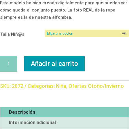
Esta modelo ha sido creada digitalmente para que puedas ver
cómo queda el conjunto puesto. La foto REAL de la ropa
siempre es la de nuestra alfombra.
Talla Niñ@s
Conjunto
Añadir al carrito
Afelpado
cantidad
SKU:
2872
Categorías:
Niña
,
Ofertas Otoño/Invierno
Descripción
Información adicional