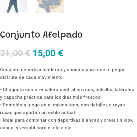
Conjunto Afelpado
El
El
21,00
€
15,00
€
precio
precio
original
actual
Conjunto deportivo moderno y cómodo para que tu peque
era:
es:
disfrute de cada movimiento.
21,00 €.
15,00 €.
• Chaqueta con cremallera central en rosa, bolsillos laterales
y capucha práctica para los días más frescos.
• Pantalón a juego en el mismo tono, con detalles a rayas
rosas que aportan un estilo actual.
• Ideal para combinar con deportivas blancas y crear un look
casual y versátil para el día a día.