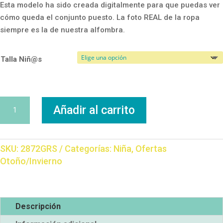
Esta modelo ha sido creada digitalmente para que puedas ver
cómo queda el conjunto puesto. La foto REAL de la ropa
siempre es la de nuestra alfombra.
Talla Niñ@s
Conjunto
Añadir al carrito
Afelpado
cantidad
SKU:
2872GRS
Categorías:
Niña
,
Ofertas
Otoño/Invierno
Descripción