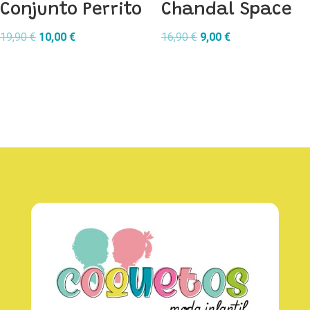
Conjunto Perrito
Chandal Space
El
El
El
El
19,90
€
10,00
€
16,90
€
9,00
€
precio
precio
precio
precio
original
actual
original
actual
era:
es:
era:
es:
19,90 €.
10,00 €.
16,90 €.
9,00 €.