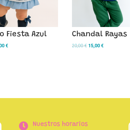
o Fiesta Azul
Chandal Rayas
El
El
El
,00
€
20,00
€
15,00
€
cio
precio
precio
precio
inal
actual
original
actual
es:
era:
es:
00 €.
20,00 €.
20,00 €.
15,00 €.

Nuestros horarios