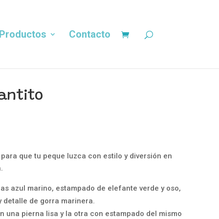
Productos
Contacto
antito
El
€
precio
al
actual
para que tu peque luzca con estilo y diversión en
es:
.
€.
7,00 €.
s azul marino, estampado de elefante verde y oso,
y detalle de gorra marinera.
n una pierna lisa y la otra con estampado del mismo