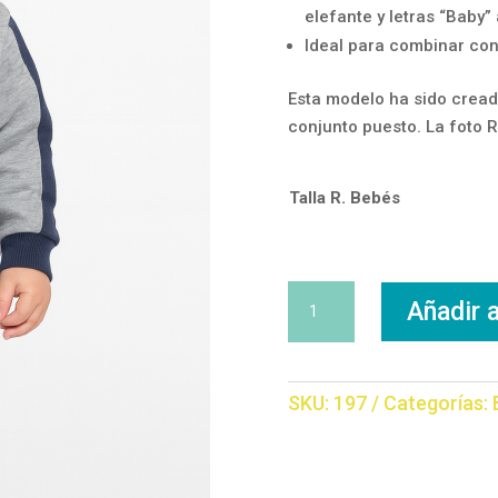
elefante y letras “Baby” 
Ideal para combinar con
Esta modelo ha sido cread
conjunto puesto. La foto 
Talla R. Bebés
Chándal
Añadir a
Elefantito
cantidad
SKU:
197
Categorías: