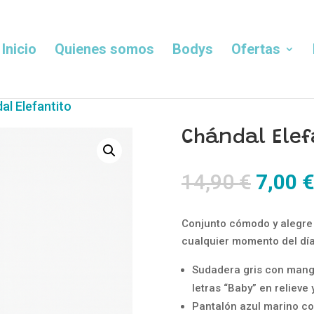
Inicio
Quienes somos
Bodys
Ofertas
al Elefantito
Chándal Elef
El
14,90
€
7,00
precio
origin
Conjunto cómodo y alegre 
era:
cualquier momento del día
14,90 
Sudadera gris con manga
letras “Baby” en relieve 
Pantalón azul marino co