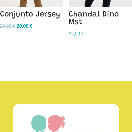
Conjunto Jersey
Chandal Dino
Mst
El
El
27,00
€
20,00
€
precio
precio
12,00
€
original
actual
era:
es:
27,00 €.
20,00 €.