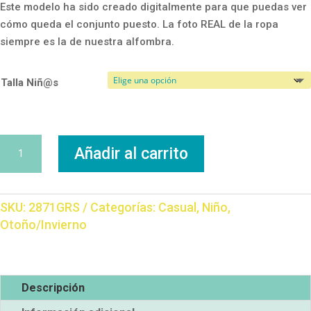
Este modelo ha sido creado digitalmente para que puedas ver
cómo queda el conjunto puesto. La foto REAL de la ropa
siempre es la de nuestra alfombra.
Talla Niñ@s
Chandal
Añadir al carrito
Dino
Gr
cantidad
SKU:
2871GRS
Categorías:
Casual
,
Niño
,
Otoño/Invierno
Descripción