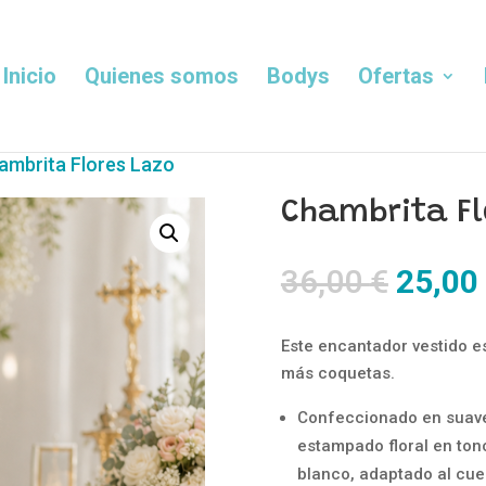
Inicio
Quienes somos
Bodys
Ofertas
ambrita Flores Lazo
Chambrita Fl
El
36,00
€
25,00
precio
origin
Este encantador vestido e
era:
más coquetas.
36,00 
Confeccionado en suave 
estampado floral en ton
blanco, adaptado al cue