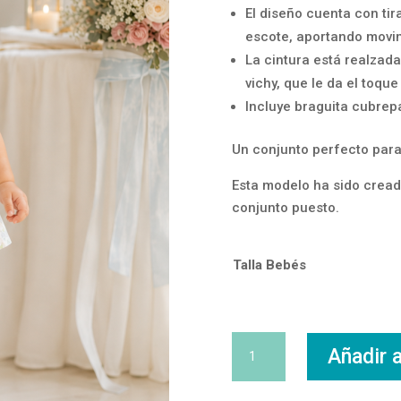
El diseño cuenta con ti
escote, aportando movim
La cintura está realzada
vichy, que le da el toque
Incluye braguita cubrepa
Un conjunto perfecto para
Esta modelo ha sido cread
conjunto puesto.
Talla Bebés
Chambrita
Añadir a
Flores
Lazo