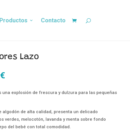
Productos
Contacto
ores Lazo
El
€
precio
al
actual
s una explosión de frescura y dulzura para las pequeñas
es:
€.
25,00 €.
algodón de alta calidad, presenta un delicado
os verdes, melocotón, lavanda y menta sobre fondo
rpo del bebé con total comodidad.