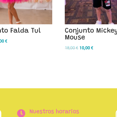
to Falda Tul
Conjunto Micke
Mouse
El
,00
€
cio
precio
El
El
18,00
€
10,00
€
inal
actual
precio
precio
es:
original
actual
90 €.
10,00 €.
era:
es:
18,00 €.
10,00 €.

Nuestros horarios