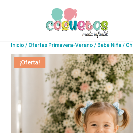
Inicio
/
Ofertas Primavera-Verano
/
Bebé Niña
/ Ch
¡Oferta!