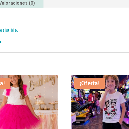
Valoraciones (0)
esistible.
n.
a!
¡Oferta!