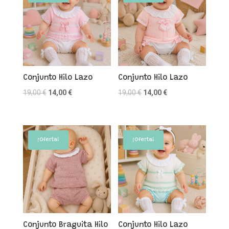
Conjunto Hilo Lazo
Conjunto Hilo Lazo
El
El
El
El
19,00
€
14,00
€
19,00
€
14,00
€
precio
precio
precio
precio
original
actual
original
actual
era:
es:
era:
es:
¡Oferta!
¡Oferta!
19,00 €.
14,00 €.
19,00 €.
14,00 €.
Conjunto Braguita Hilo
Conjunto Hilo Lazo