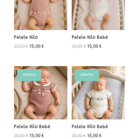
Pelele Hilo
Pelele Hilo Bebé
El
El
El
El
20,50
€
15,00
€
20,00
€
15,00
€
precio
precio
precio
precio
original
actual
original
actual
era:
es:
era:
es:
¡Oferta!
¡Oferta!
20,50 €.
15,00 €.
20,00 €.
15,00 €.
Pelele Hilo Bebé
Pelele Hilo Bebé
El
El
El
El
20,00
€
15,00
€
20,00
€
15,00
€