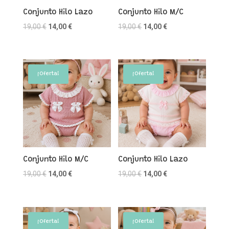
Conjunto Hilo Lazo
Conjunto Hilo M/C
El
El
El
El
19,00
€
14,00
€
19,00
€
14,00
€
precio
precio
precio
precio
original
actual
original
actual
era:
es:
era:
es:
¡Oferta!
¡Oferta!
19,00 €.
14,00 €.
19,00 €.
14,00 €.
Conjunto Hilo M/C
Conjunto Hilo Lazo
El
El
El
El
19,00
€
14,00
€
19,00
€
14,00
€
precio
precio
precio
precio
original
actual
original
actual
era:
es:
era:
es:
¡Oferta!
¡Oferta!
19,00 €.
14,00 €.
19,00 €.
14,00 €.